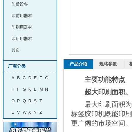
印后设备
印前用器材
印刷用器材
印后用器材
其它
产品介绍
规格参数
厂商分类
A
B
C
D
E
F
G
主要功能特点
H
I
G
K
L
M
N
超大印刷面积、
O
P
Q
R
S
T
最大印刷面积为410
U
V
W
X
Y
Z
标签胶印机既能印刷
更广阔的市场空间。