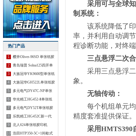
采用可与全球知
制系统：
该系统降低了印前
率，并利用自动调节
程诊断功能，对终端
热门产品
三点悬浮二次合
1
樱井Oliver-96SD 单张纸胶
印
2
青岛瑞普 Solna125四开单
采用三点悬浮二次
色胶
3
大族冠华YK9600型单张纸
象。
胶印
4
大族冠华GH522L单张纸胶
印机
5
多元电气DY47C-NP单张
无轴传动：
纸胶印
6
华光精工HG452-Ⅱ单张纸
每个机组单元均由
胶印
7
多元电气DY52T单张纸胶
精度套准提供保证。
印机
8
乐凯精工HG452C新一代
高性能
9
北人624单张纸胶印机
采用HMTS39
10
浩田HTP350-5C+1间歇式