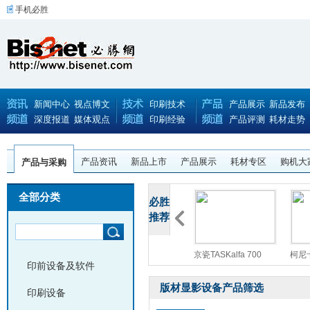
手机必胜
新闻中心
视点博文
印刷技术
产品展示
新品发布
深度报道
媒体观点
印刷经验
产品评测
耗材走势
产品资讯
新品上市
产品展示
耗材专区
购机大
产品与采购
全部分类
必胜
推荐
佳能智简iR-ADV C
利盟Lexmark CS92
京瓷TASKalfa 700
柯尼卡
印前设备及软件
版材显影设备产品筛选
印刷设备