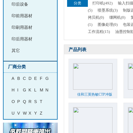
分类
打印机(492)
输入扫描设
印后设备
(5)
喷墨系统(3)
制版设
印前用器材
拷贝机(0)
绷网机(0)
(1)
图像处理(0)
包装设
印刷用器材
工作流程(15)
油墨控制软
印后用器材
产品列表
其它
厂商分类
A
B
C
D
E
F
G
H
I
G
K
L
M
N
佳和三英热敏CTP冲版
O
P
Q
R
S
T
机（精英型）
...
U
V
W
X
Y
Z