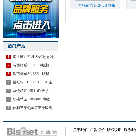
华锐精艺 HR940B-热敏
CtP显影机
...
热门产品
1
富士胶片FLH-ZAC热敏冲
版机
2
马西德威SL-85P冲版机
3
马西德威SL-88E冲版机
4
昌旺W-PTP-32CD CTP热
敏显影
5
华锐精艺 HR1160 热敏
CTP显影
6
华锐精艺 HR940B-热敏
CtP显影
7
佳和三英热敏CTP冲版机
（精英
关于我们
|
广告报价
|
版权说明
|
联系我