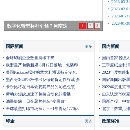
[2023-03-21
[2023-02-01
[2023-01-31
[2023-01-30
数字化转型标杆引领？河南这
北京：未经
1
2
3
国际新闻
国内新闻
更多
全球印刷企业数量持续下降
国内首家省级
欧盟最严包装新规 8月12日落地，包装印
三季度纸企利润
美国Packsize拟收购意大利潘诺特定制包
2023年度智
墨西哥对华纸板作出反倾销肯定性终裁 多
国家新闻出版署部署
卡乐比将在日本恢复其产品的彩色包装
2022年度北
劳动力短缺加速了包装自动化的发展
山东认定798
油墨短缺，日企薯片包装“变黑白”
国新产投、中
全球喷墨打印市场预计2031年将达1770亿
北京半数重点
印企
政策标准
更多