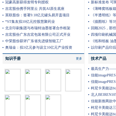
冠豪高新获得发明专利授权
新标准发布 可
吉宏股份携手阿里云 共筑AI原生底座
《薄蜂窝纸板
英联股份：签署9.18亿元罐头易开盖项目
《半透明纸》等
*ST集友拟10亿元控股慧聚药业
《描图纸》等3
北京印刷集团与布瑞特油墨签署合作框架
回顾2025，
吉宏股份广东吉宏包装有限公司正式开业
四项印刷机械
中荣股份获评广东省先进级智能工厂
《纸和纸板 油
奥瑞金：拟1亿元参与设立10亿元产业投资
以印刷产品印
知识手册
技术产品
更多
最高生产力—
佳能imagePRE
佳能imagePRE
柯尼卡美能达bizhu
北人BEIREN1
佳能新推两款
柯尼卡美能达三
柯尼卡美能达bizh