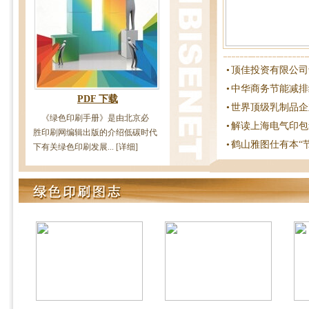
•
顶佳投资有限公司
•
中华商务节能减排
PDF 下载
•
世界顶级乳制品企
《绿色印刷手册》是由北京必
•
解读上海电气印包
胜印刷网编辑出版的介绍低碳时代
•
鹤山雅图仕有本“
下有关绿色印刷发展... [详细]
博来特：绿色印刷 让生
实施绿色印刷 成本究