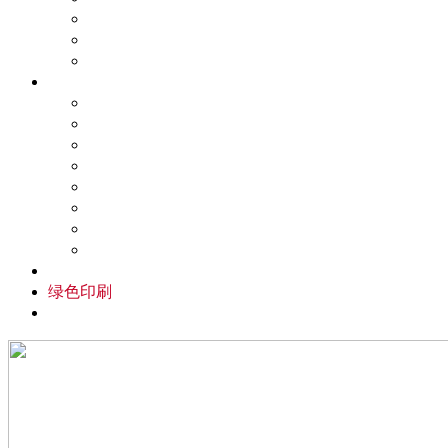
凹版印刷设备
凸版印刷设备
数字印刷设备
防伪印刷技术
防伪技术概述
防伪印刷的印前处理
防伪印刷工艺技术
防伪印刷设计
防伪印刷印后加工技术
防伪印刷油墨
防伪承印材料和包装材料
防伪的印刷产品
印刷文化
绿色印刷
其他