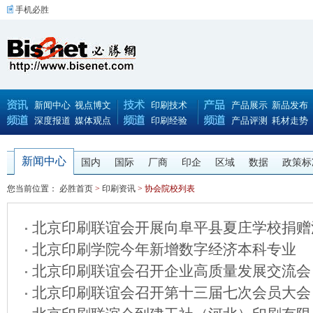
手机必胜
新闻中心
视点博文
印刷技术
产品展示
新品发布
深度报道
媒体观点
印刷经验
产品评测
耗材走势
新闻中心
国内
国际
厂商
印企
区域
数据
政策标
您当前位置：
必胜首页
>
印刷资讯
> 协会院校列表
北京印刷联谊会开展向阜平县夏庄学校捐赠
北京印刷学院今年新增数字经济本科专业
北京印刷联谊会召开企业高质量发展交流会
北京印刷联谊会召开第十三届七次会员大会