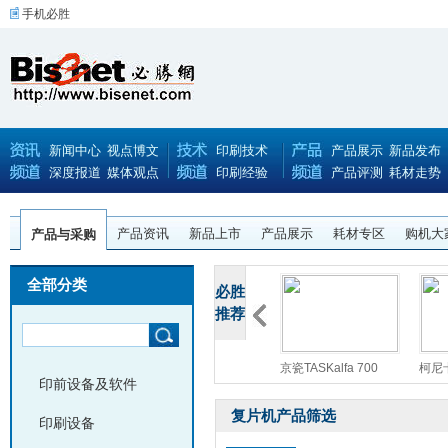
手机必胜
新闻中心
视点博文
印刷技术
产品展示
新品发布
深度报道
媒体观点
印刷经验
产品评测
耗材走势
产品资讯
新品上市
产品展示
耗材专区
购机大
产品与采购
全部分类
必胜
推荐
佳能智简iR-ADV C
利盟Lexmark CS92
京瓷TASKalfa 700
柯尼卡
印前设备及软件
复片机产品筛选
印刷设备