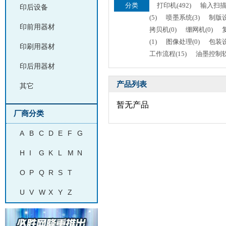
分类
打印机(492)
输入扫描设
印后设备
(5)
喷墨系统(3)
制版设
印前用器材
拷贝机(0)
绷网机(0)
(1)
图像处理(0)
包装设
印刷用器材
工作流程(15)
油墨控制软
印后用器材
产品列表
其它
暂无产品
厂商分类
A
B
C
D
E
F
G
H
I
G
K
L
M
N
O
P
Q
R
S
T
U
V
W
X
Y
Z