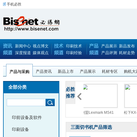
手机必胜
新闻中心
视点博文
印刷技术
产品展示
新品发布
深度报道
媒体观点
印刷经验
产品评测
耗材走势
产品资讯
新品上市
产品展示
耗材专区
购机大
产品与采购
全部分类
必胜
推荐
柯尼卡美能达bizh
利盟Lexmark MS41
松下KX-MB1955CNG
惠普HP
印前设备及软件
三面切书机产品筛选
印刷设备