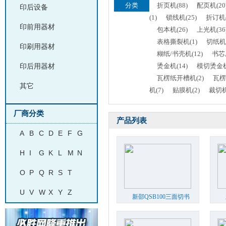
分类
折页机(88)
配页机(20
印后设备
(1)
锁线机(25)
折订机(
印前用器材
包本机(26)
上光机(36
表格撕裂机(1)
切纸机(
印刷用器材
糊纸/书壳机(12)
书芯
印后用器材
烫金机(14)
模切烫金机(
瓦楞纸开槽机(2)
瓦楞
其它
机(7)
贴膜机(2)
裁切机
厂商分类
产品列表
A
B
C
D
E
F
G
H
I
G
K
L
M
N
O
P
Q
R
S
T
U
V
W
X
Y
Z
新邵QSB100三面切书
机
...