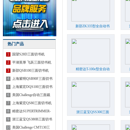
新邵ZK335型全自动书
封折口切书机
...
热门产品
1
国望S28D三面切书机
2
平湖英厚 飞跃三面切书机
精密达T-100e型全自动
3
新邵QSB100三面切书机
三面切书机
...
4
上海紫明QSB90F三面切书
机
5
上海紫宏DQS100三面切书
机
6
美国Challenge自动三面裁
书机
7
上海紫宏QS80三面切书机
8
精密达SUPERTRIMMER-
浙江蓝宝QSS300三面
切书机
...
100全自
9
浙江蓝宝QS380B三面切书
机
10
美国Challenge CMT130三