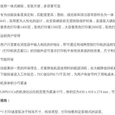
用一体式硒鼓，安装方便，多容量可选
为佳能设备度身定制，匹配度更高；墨粉、感光鼓和清洁器等部件合为一体
G045，采用更为人性化的设计，在安装硒鼓前无需拆除保护封条，直接装入
量黑色打印量1400页，彩色打印量1300页，大容量黑色打印量2800页，彩色
程用户管理
户只需要在浏览器中输入相应的IP地址，即可通过局域网登陆打印机的远程
SW（打印机状态窗口）的功能外还可显示打印机中各纸张来源的纸张量、尺寸和
能环保
能秉持一贯的环保理念，尽量降低机器使用时的能源消耗，在大幅降低待机耗
下能快速进入工作状态，TEC值仅约0.73千瓦/时，为用户有效节约了用电成本
身体积小巧紧凑
P611Cn的机身比以往机型更为紧凑小巧，体积仅为430 x 418 x 274 
规格：
1 打印速度取决于纸张尺寸、纸张类型、打印份数和定影模式的设置。