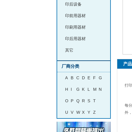
印后设备
印前用器材
印刷用器材
印后用器材
其它
产品
厂商分类
A
B
C
D
E
F
G
佳能
打
H
I
G
K
L
M
N
彩色
O
P
Q
R
S
T
每
U
V
W
X
Y
Z
外，
打