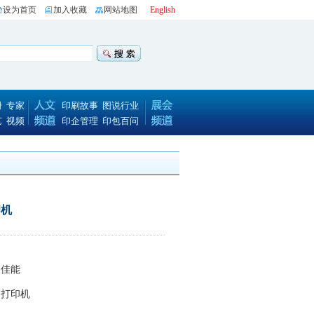
设为首页
加入收藏
网站地图
English
册
专家
印刷故事
图说行业
艺
视频
印企管理
印包百问
印机
：
佳能
：打印机