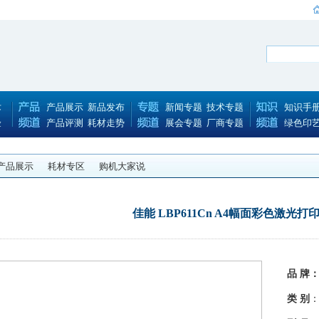
术
产品展示
新品发布
新闻专题
技术专题
知识手
验
产品评测
耗材走势
展会专题
厂商专题
绿色印
产品展示
耗材专区
购机大家说
佳能 LBP611Cn A4幅面彩色激光打
品 牌
类 别