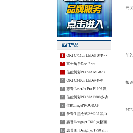
L
亮
新
配
移
热门产品
打
印
1
OKI C711dn LED高速专业
型A4
2
富士施乐DocuPrint
支
CM318z A
3
佳能腾彩PIXMA MG8280
使用
多功能
4
OKI C3400n LED商务型
报
A4彩色
5
惠普 LaserJet Pro P1106 激
支
6
佳能腾彩PIXMA E608多功
通
能一
7
佳能imagePROGRAF
PDF
iPF815打印
8
爱普生墨仓式®M205 黑白
支
9
惠普Designjet T610 大幅面
支
印
10
惠普HP Designjet T790 ePri