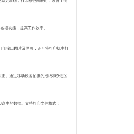
还原更准确；打印彩色图表时，改善了明
各项功能，提高工作效率。
印输出图片及网页，还可将打印机中打
s进行纠正。通过移动设备拍摄的报纸和杂志的
U盘中的数据。支持打印文件格式：
。