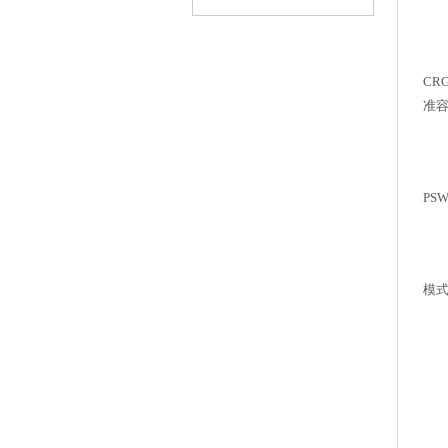
使
专
CR
准容
远
用
P
节
佳
模式
机
LB
*