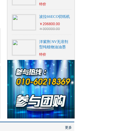
特价
波拉66ECO切纸机
￥206800.00
￥300000.00
洋紫荆 NV无溶剂
型纯植物油油墨
特价
湖英厚星际1300
 LBP611Cn A4
牛邦PUR书伯乐胶订
佳能智简iR-ADV C
斯迈思F180 全自动
利盟Lexmark CS92
京瓷TASK
更多