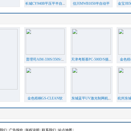
长城CY940B平压平半自
...
信川MWB1050半自动平
金宝JB5
压
...
普理司AIM-330S/350S/
...
天津考斯慕PC-500D/S循
...
金色梧桐
金色梧桐GS-CLEAN软
东城蓝平UV激光制网机
...
杭州东城
化
...
我们
|
广告报价
|
版权说明
|
联系我们
|
站点地图
|