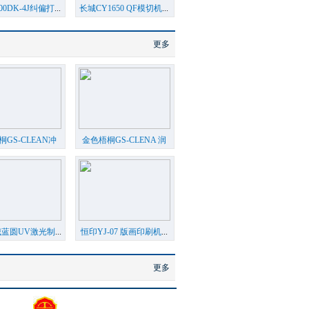
00DK-4J纠偏打
...
长城CY1650 QF模切机
...
更多
GS-CLEAN冲
金色梧桐GS-CLENA 润
版
...
版
...
蓝圆UV激光制
...
恒印YJ-07 版画印刷机
...
更多