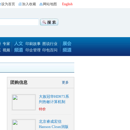
设为首页
加入收藏
网站地图
English
册
专家
印刷故事
图说行业
艺
视频
印企管理
印包百问
团购信息
更多
大族冠华HD975系
列热敏计算机制
特价
北京睿成宏信
Hanson Clean润版