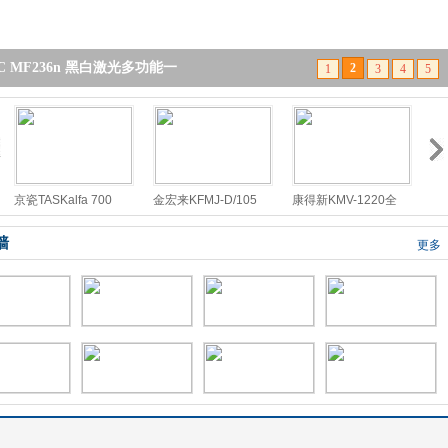
DocuCentre S2110 黑白数
3
1
2
4
5
京瓷TASKalfa 700
金宏来KFMJ-D/105
康得新KMV-1220全
平
佳能
墙
更多