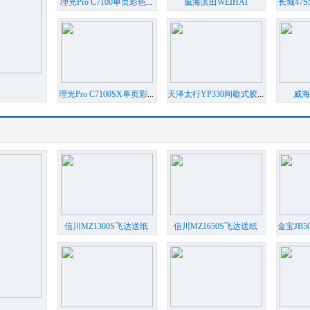
理光Pro C7100单页彩色
...
威海滨田WEIHAI
长城47
HAMAD
...
理光Pro C7100SX单页彩
...
天泽太行YP330间歇式胶
...
威海
信川MZ1300S飞达送纸
信川MZ1650S飞达送纸
金宝JB5
全
...
全
...