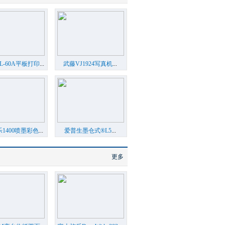
L-60A平板打印
...
武藤VJ1924写真机
...
1400喷墨彩色
...
爱普生墨仓式®L5
...
更多