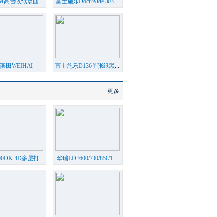
SM高台收纸双面
...
富士施乐DocuWide 303
...
滨田WEIHAI
富士施乐D136单张纸黑
...
HAMAD
...
更多
00DK-4D多层打
...
华瑞LDF600/700/850/1
...