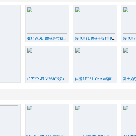
数印通DL-180A导带机
...
数印通PL-90A平板打印
...
数印通P
松下KX-FLM668CN多功
佳能 LBP611Cn A4幅面
...
富士施乐
能
...