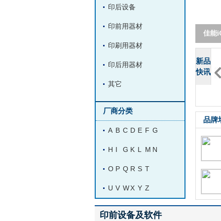
印后设备
印前用器材
富士施乐
印刷用器材
新品
印后用器材
快讯
其它
佳能 LBP611Cn A4
佳能智简iR-ADV C
利盟Lexmark CS92
厂商分类
品牌
A
B
C
D
E
F
G
H
I
G
K
L
M
N
O
P
Q
R
S
T
U
V
W
X
Y
Z
印前设备及软件