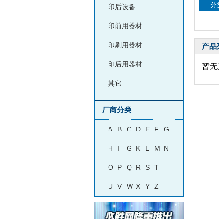
分
印后设备
印前用器材
印刷用器材
产品
印后用器材
暂无
其它
厂商分类
A
B
C
D
E
F
G
H
I
G
K
L
M
N
O
P
Q
R
S
T
U
V
W
X
Y
Z