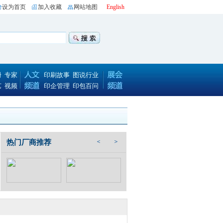
设为首页
加入收藏
网站地图
English
册
专家
印刷故事
图说行业
艺
视频
印企管理
印包百问
＜
＞
热门厂商推荐
KX-MB1955CNG
 LBP611Cn A4
惠普HP Scitex FB
佳能智简iR-ADV C
佳能iC MF236n 黑
利盟Lexmark CS92
京瓷TASK