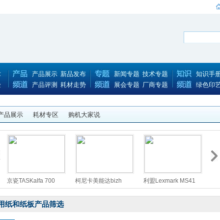
术
产品展示
新品发布
新闻专题
技术专题
知识手
验
产品评测
耗材走势
展会专题
厂商专题
绿色印
产品展示
耗材专区
购机大家说
京瓷TASKalfa 700
柯尼卡美能达bizh
利盟Lexmark MS41
松下
佳能
用纸和纸板产品筛选