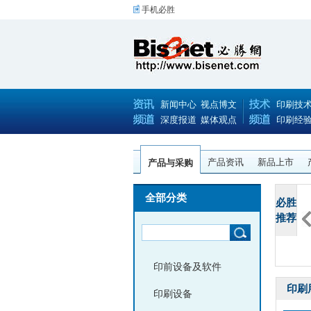
手机必胜
新闻中心
视点博文
印刷技
深度报道
媒体观点
印刷经
产品资讯
新品上市
产品与采购
全部分类
必胜
推荐
佳能 LBP611Cn A4
佳能智简iR-ADV C
利盟Lexmark CS92
印前设备及软件
印刷
印刷设备