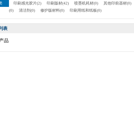
类
印刷感光胶片(2)
印刷版材(42)
喷墨机耗材(0)
其他印前器材(0)
(0)
清洁剂(0)
修护版材料(0)
印刷用纸和纸板(0)
列表
产品