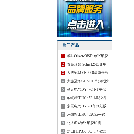
热门产品
1
樱井Oliver-96SD 单张纸胶
印
2
青岛瑞普 Solna125四开单
色胶
3
大族冠华YK9600型单张纸
胶印
4
大族冠华GH522L单张纸胶
印机
5
多元电气DY47C-NP单张
纸胶印
6
华光精工HG452-Ⅱ单张纸
胶印
7
多元电气DY52T单张纸胶
印机
8
乐凯精工HG452C新一代
高性能
9
北人624单张纸胶印机
10
浩田HTP350-5C+1间歇式