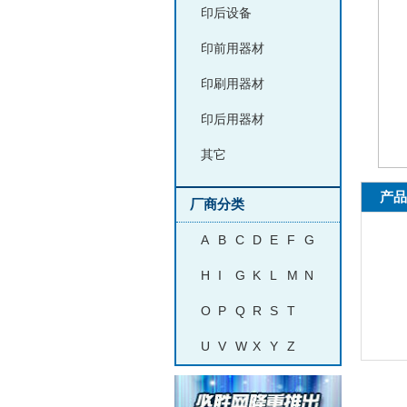
印后设备
印前用器材
印刷用器材
印后用器材
其它
产品
厂商分类
A
B
C
D
E
F
G
H
I
G
K
L
M
N
O
P
Q
R
S
T
产
U
V
W
X
Y
Z