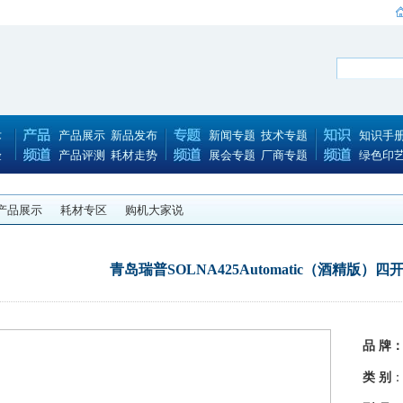
术
产品展示
新品发布
新闻专题
技术专题
知识手
验
产品评测
耗材走势
展会专题
厂商专题
绿色印
产品展示
耗材专区
购机大家说
青岛瑞普SOLNA425Automatic（酒精版）
品 牌
类 别