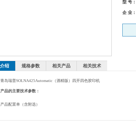
型 号
企 业
介绍
规格参数
相关产品
相关技术
青岛瑞普SOLNA425Automatic（酒精版）四开四色胶印机
产品的主要技术参数：
品配置单（含附选）