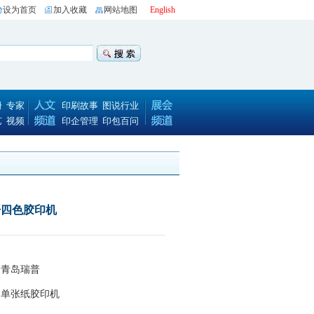
设为首页
加入收藏
网站地图
English
册
专家
印刷故事
图说行业
艺
视频
印企管理
印包百问
四开四色胶印机
：
青岛瑞普
：单张纸胶印机