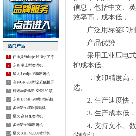
信息，包括中文、英
效率高，成本低，
广泛用标签印刷、
产品优势
热门产品
采用工业压电式喷
1
伟迪捷Videojet1610小字符
护成本低。
喷
2
东泰 掌上型喷码机
3
星火 Leadjet-V80喷码机
1. 喷印精度高，喷
4
高科GK-200型全彩触摸屏
选。
喷码
5
科诺华麦修斯 KN2130 喷
2. 生产速度快，喷
码机
6
东泰 DTMP-200型 喷码机
7
多米诺Ax550i喷码机
3. 生产成本低
8
星火 高解像喷码机
4. 支持文本、
9
多米诺A600喷码机
10
星火 XHPM2000喷码机
的喷印。