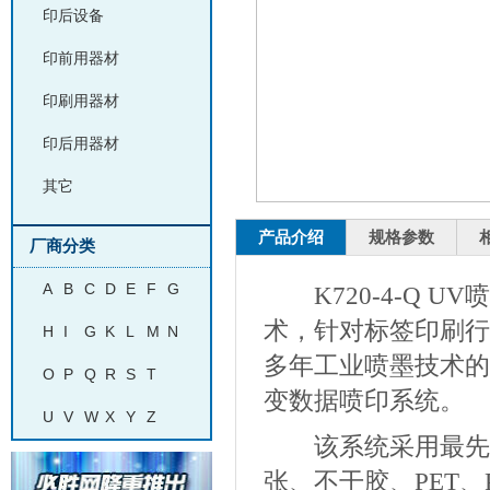
印后设备
印前用器材
印刷用器材
印后用器材
其它
产品介绍
规格参数
厂商分类
A
B
C
D
E
F
G
K720-4-Q U
术，针对标签印刷行
H
I
G
K
L
M
N
多年工业喷墨技术的积
O
P
Q
R
S
T
变数据喷印系统。
U
V
W
X
Y
Z
该系统采用最先进
张、不干胶、PET、