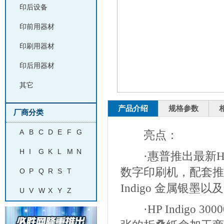
印后设备
印前用器材
印刷用器材
印后用器材
其它
产品介绍
规格参数
厂商分类
A
B
C
D
E
F
G
亮点：
H
I
G
K
L
M
N
·惠普推出最新HP 
数字印刷机，配套推出提升
O
P
Q
R
S
T
Indigo 金属银
U
V
W
X
Y
Z
·HP Indigo 