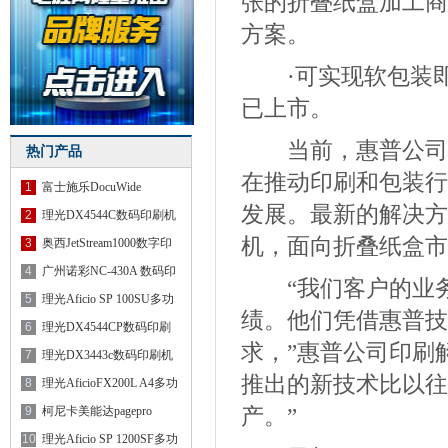
张的折叠纸盒加工商
方案。
·可实现软包装即时生产
已上市。
当前，惠普公司正
热门产品
在推动印刷和包装行
1
富士施乐DocuWide
发展。最新的解决方案包
6055MF大幅
2
理光DX4544C数码印刷机
机，面向折叠纸盒市场的
3
奥西JetStream1000数字印
刷机
4
广州诺彩NC-430A 数码印
“我们客户的业务
刷机
5
理光Aficio SP 100SU多功
绩。他们凭借惠普技
能机
6
理光DX4544CP数码印刷
求，”惠普公司印刷解决
机
7
理光DX3443c数码印刷机
推出的新技术比以往
8
理光AficioFX200L A4多功
产。”
能机
9
柯尼卡美能达pagepro
4650EN
10
理光Aficio SP 1200SF多功