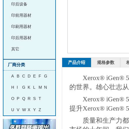
印后设备
印前用器材
印刷用器材
印后用器材
其它
产品介绍
规格参数
厂商分类
A
B
C
D
E
F
G
Xerox® iGen®
的世界。雄心壮志从这里
H
I
G
K
L
M
N
Xerox® iGen®
O
P
Q
R
S
T
提升Xerox® iGen® 
U
V
W
X
Y
Z
质量和生产力都是标