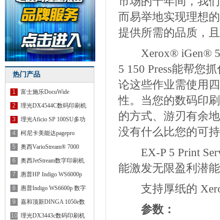
市场的十年间，我们
而易举地实现理想的图像质
提供所需的品质，且
Xerox® iGen® 
5 150 Press
热门产品
论这些作业需使用四
1
富士施乐DocuWide
性。当您的数码印刷
6055MF大幅
2
理光DX4544C数码印刷机
的方式、游刃有余地
3
理光Aficio SP 100SU多功
没有什么比您的可持
能机
4
柯尼卡美能达pagepro
4650EN
5
奥西VarioStream® 7000
EX-P 5 Print S
6
奥西JetStream数字印刷机
能激发无限盈利潜能
7
惠普HP Indigo WS6000p
支持厚纸的 Xerox®
数字
8
惠普Indigo WS6600p 数字
印刷
9
嘉和顶新DINGA 1050e数
参数：
字印刷
10
理光DX3443c数码印刷机