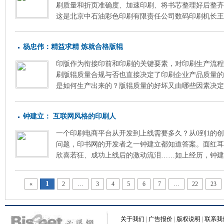
刷质量和折页准确度、加速印刷、将书芯整理好后整齐
这是北京中石油彩色印刷有限责任公司数码印刷机长王华
杨忠伟：精益求精 炼就合格版辊
印版作为衔接印前和印刷的关键要素，对印刷生产流程
刷版辊质量合规与否也直接决定了印刷企业产品质量的
是如何生产出来的？版辊质量的好坏又由哪些因素决定？
钟建立： 互联网风格的印刷人
一个印刷电商平台从开发到上线需要多久？从0到1的
问题，印书网的开发者之一钟建立都知道答案。面红耳
欣喜若狂、成功上线后的激动流泪……如上经历，钟建立
1
«
2
…
3
4
5
6
7
…
22
23
关于我们
|
广告报价
|
版权说明
|
联系我