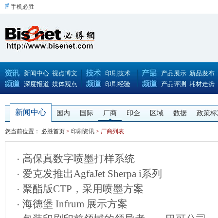
手机必胜
新闻中心
视点博文
印刷技术
产品展示
新品发布
深度报道
媒体观点
印刷经验
产品评测
耗材走势
新闻中心
国内
国际
厂商
印企
区域
数据
政策标
您当前位置：
必胜首页
>
印刷资讯
> 厂商列表
高保真数字喷墨打样系统
爱克发推出AgfaJet Sherpa i系列
聚酯版CTP，采用喷墨方案
海德堡 Infrum 展示方案