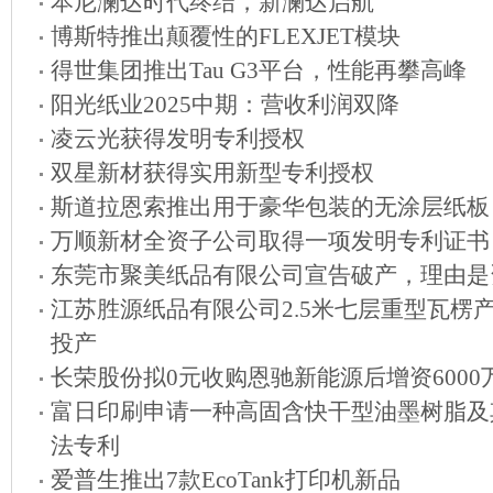
本尼澜达时代终结，新澜达启航
博斯特推出颠覆性的FLEXJET模块
得世集团推出Tau G3平台，性能再攀高峰
阳光纸业2025中期：营收利润双降
凌云光获得发明专利授权
双星新材获得实用新型专利授权
斯道拉恩索推出用于豪华包装的无涂层纸板
万顺新材全资子公司取得一项发明专利证书
东莞市聚美纸品有限公司宣告破产，理由是
江苏胜源纸品有限公司2.5米七层重型瓦楞
投产
长荣股份拟0元收购恩驰新能源后增资6000
富日印刷申请一种高固含快干型油墨树脂及
法专利
爱普生推出7款EcoTank打印机新品