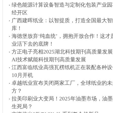
绿色能源计算设备智造与定制化包装产业园
经开区
广西建晖纸业：以智提质，打造全国最大智
库！
海德堡放弃‘纯血统’，拥抱开放合作！这才
业活下去的底牌！
方正电子亮相2025湖北科技期刊高质量发
AI技术赋能科技期刊高质量发展
江西富临纸业高强瓦楞纸机正在装配各种设
10月开机
卓越纸业宣布关闭两家工厂，全球纸业的未
方？
拉美印刷业大变局！2025年油墨市场，油
生死局？