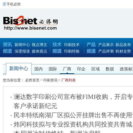
手机必胜
新闻中心
视点博文
印刷技术
产品展示
新品发布
深度报道
媒体观点
印刷经验
产品评测
耗材走势
新闻中心
国内
国际
厂商
印企
区域
数据
政策标
您当前位置：
必胜首页
>
印刷资讯
> 厂商列表
澜达数字印刷公司宣布被FIMI收购，开启
客户承诺新纪元
民丰特纸南湖厂区拟公开挂牌出售不再使用
炜冈科技拟与专业投资机构共同投资共青城