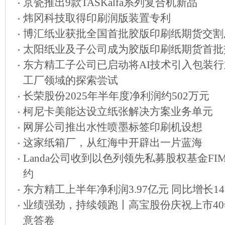
京瓷推出9款TASKalfa系列复合机新品
炜冈科技取得印刷润版装置专利
博汇纸业获批全国首批胶版印刷纸期货交割
太阳纸业及子公司成为胶版印刷纸期货首批
东方精工子公司已启动将AI技术引入包装
工厂领域的探索尝试
长荣股份2025年半年度净利润约502万元
柯尼卡美能达设立纸张解决方案业务单元
网屏公司推出水性喷墨标签印刷机设想
这家纸箱厂，从红海中开辟出一片蓝海
Landa公司收到以色列领先私募股权基金FI
约
东方精工上半年净利润3.97亿元 同比增长142
业绩强劲，持续领跑丨高宝股份庆祝上市4
意答卷