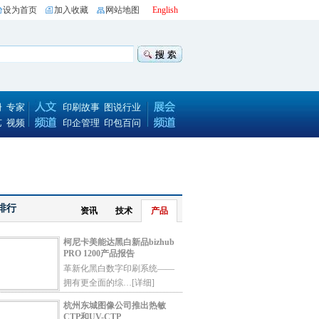
设为首页
加入收藏
网站地图
English
册
专家
印刷故事
图说行业
艺
视频
印企管理
印包百问
排行
资讯
技术
产品
柯尼卡美能达黑白新品bizhub
PRO 1200产品报告
革新化黑白数字印刷系统——
拥有更全面的综…
[详细]
杭州东城图像公司推出热敏
CTP和UV-CTP