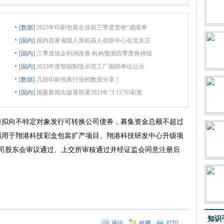
[数据]
2023年印刷包装企业前三季度营收“成绩单
[国内]
国内首家省级人形机器人创新中心在北京正
[国内]
三季度纸企利润改善 机构预测四季度将持续
[国内]
2023年度智能制造示范工厂揭榜单位公示
[数据]
几组印刷包装行业的数据分享！
[国内]
国家新闻出版署部署2023年“3·15”印刷复
拟向不特定对象发行可转换公司债券，募集资金总额不超过
用后拟用于翔港科技彩盒包装扩产项目、翔港科技研发中心升级项
司股东会审议通过、上交所审核通过并经证监会同意注册后
知识
评论
收藏
打印