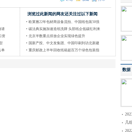
浏览过此新闻的网友还关注过以下新闻
欧莱雅22年包材商设备流拍、中国纸包装50强
邀请
碳法典实施加速造纸洗牌 头部纸企低碳红利来
口资
北京半数重点排放企业实现绿色提升
型
国新产投、中文发集团、中国印刷到访北新建
名单
重庆邮政上半年回收纸箱超百万个绿色包装指
数据
2
几
2