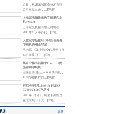
近日，杭州东城图像技术有限
公司重拳出击，…
[详细]
上海紫光预推出数字喷墨印刷
机PM520
上海紫光机械有限公司将在
2011年11月举办的…
[详细]
大族冠华新推GH794四色商务
印刷机亮相全印展
第四届中国(上海)全印展于11月
14日隆重召开…
[详细]
美企业推出新概念UV-LED喷
墨丝网印刷机
据来自美国wxow网站的消息，
丝网印刷机厂商…
[详细]
柯尼卡美能达bizhub PRESS
C7000/C6000产品报
2011年8月5日，柯尼卡美能达
在北京展出了其…
[详细]
手册
更多