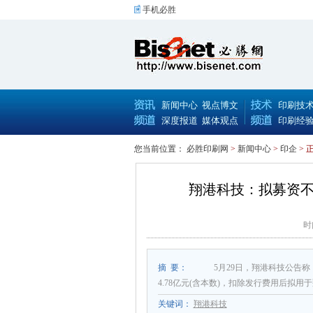
手机必胜
新闻中心
视点博文
印刷技
深度报道
媒体观点
印刷经
您当前位置：
必胜印刷网
>
新闻中心
>
印企
> 
翔港科技：拟募资不
时
摘 要：
5月29日，翔港科技公告
4.78亿元(含本数)，扣除发行费用后拟
关键词：
翔港科技