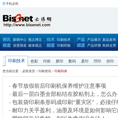
手机必胜
新闻中心
视点博文
印刷技术
产品展示
新品发布
深度报道
媒体观点
印刷经验
产品评测
耗材走势
印刷技术
色彩
印前
胶印
数码
柔印
凹印
丝印
您当前位置：
必胜首页
>
印刷资讯
> 印刷列表
春节放假前后印刷机保养维护注意事项
最后一层白墨全部粘结在胶粘剂上，怎么办
包装袋印刷条形码成印刷“重灾区”，必须仔
耐印力关乎盈利，油墨及环境是如何影响它