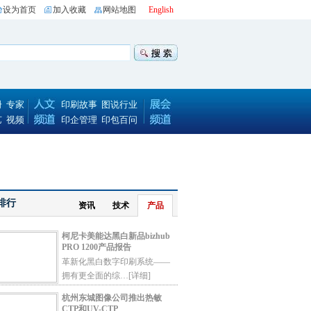
设为首页
加入收藏
网站地图
English
册
专家
印刷故事
图说行业
艺
视频
印企管理
印包百问
排行
资讯
技术
产品
柯尼卡美能达黑白新品bizhub
PRO 1200产品报告
革新化黑白数字印刷系统——
拥有更全面的综…
[详细]
杭州东城图像公司推出热敏
CTP和UV-CTP