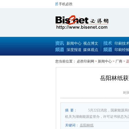
手机必胜
新闻中心
视点博文
印刷技
深度报道
媒体观点
印刷经
您当前位置：
必胜印刷网
>
新闻中心
>
厂商
> 
岳阳林纸获
时间
摘 要：
5月22日消息，国家能源
机关为湖南能源监管办，许可证书状态为
关键词：
岳阳林纸