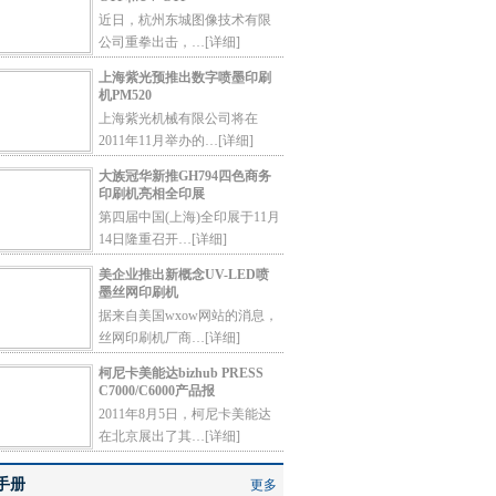
近日，杭州东城图像技术有限
公司重拳出击，…
[详细]
上海紫光预推出数字喷墨印刷
机PM520
上海紫光机械有限公司将在
2011年11月举办的…
[详细]
大族冠华新推GH794四色商务
印刷机亮相全印展
第四届中国(上海)全印展于11月
14日隆重召开…
[详细]
美企业推出新概念UV-LED喷
墨丝网印刷机
据来自美国wxow网站的消息，
丝网印刷机厂商…
[详细]
柯尼卡美能达bizhub PRESS
C7000/C6000产品报
2011年8月5日，柯尼卡美能达
在北京展出了其…
[详细]
手册
更多