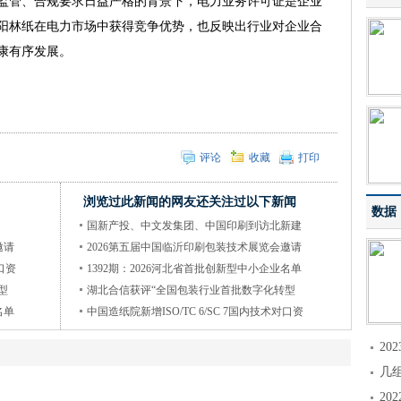
监管、合规要求日益严格的背景下，电力业务许可证是企业
阳林纸在电力市场中获得竞争优势，也反映出行业对企业合
康有序发展。
评论
收藏
打印
浏览过此新闻的网友还关注过以下新闻
数据
国新产投、中文发集团、中国印刷到访北新建
邀请
2026第五届中国临沂印刷包装技术展览会邀请
口资
1392期：2026河北省首批创新型中小企业名单
型
湖北合信获评“全国包装行业首批数字化转型
名单
中国造纸院新增ISO/TC 6/SC 7国内技术对口资
2
几
2