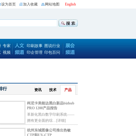
设为首页
加入收藏
网站地图
English
册
专家
印刷故事
图说行业
艺
视频
印企管理
印包百问
排行
资讯
技术
产品
柯尼卡美能达黑白新品bizhub
PRO 1200产品报告
革新化黑白数字印刷系统——
拥有更全面的综…
[详细]
杭州东城图像公司推出热敏
CTP和UV-CTP