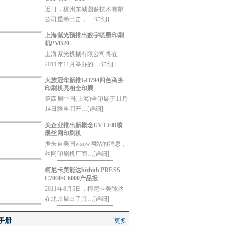
近日，杭州东城图像技术有限
公司重拳出击，…
[详细]
上海紫光预推出数字喷墨印刷
机PM520
上海紫光机械有限公司将在
2011年11月举办的…
[详细]
大族冠华新推GH794四色商务
印刷机亮相全印展
第四届中国(上海)全印展于11月
14日隆重召开…
[详细]
美企业推出新概念UV-LED喷
墨丝网印刷机
据来自美国wxow网站的消息，
丝网印刷机厂商…
[详细]
柯尼卡美能达bizhub PRESS
C7000/C6000产品报
2011年8月5日，柯尼卡美能达
在北京展出了其…
[详细]
手册
更多