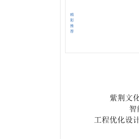
精
彩
推
荐