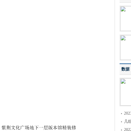
数据
2
几
2