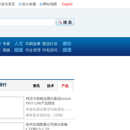
设为首页
加入收藏
网站地图
English
册
专家
印刷故事
图说行业
艺
视频
印企管理
印包百问
排行
资讯
技术
产品
柯尼卡美能达黑白新品bizhub
PRO 1200产品报告
革新化黑白数字印刷系统——
拥有更全面的综…
[详细]
杭州东城图像公司推出热敏
CTP和UV-CTP