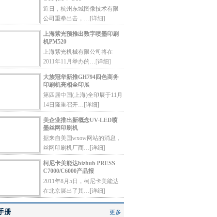
近日，杭州东城图像技术有限
公司重拳出击，…
[详细]
上海紫光预推出数字喷墨印刷
机PM520
上海紫光机械有限公司将在
2011年11月举办的…
[详细]
大族冠华新推GH794四色商务
印刷机亮相全印展
第四届中国(上海)全印展于11月
14日隆重召开…
[详细]
美企业推出新概念UV-LED喷
墨丝网印刷机
据来自美国wxow网站的消息，
丝网印刷机厂商…
[详细]
柯尼卡美能达bizhub PRESS
C7000/C6000产品报
2011年8月5日，柯尼卡美能达
在北京展出了其…
[详细]
手册
更多