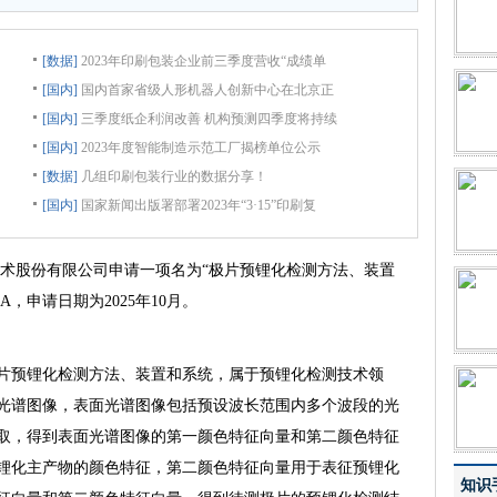
[数据]
2023年印刷包装企业前三季度营收“成绩单
[国内]
国内首家省级人形机器人创新中心在北京正
[国内]
三季度纸企利润改善 机构预测四季度将持续
[国内]
2023年度智能制造示范工厂揭榜单位公示
[数据]
几组印刷包装行业的数据分享！
[国内]
国家新闻出版署部署2023年“3·15”印刷复
术股份有限公司申请一项名为“极片预锂化检测方法、装置
5A，申请日期为2025年10月。
片预锂化检测方法、装置和系统，属于预锂化检测技术领
光谱图像，表面光谱图像包括预设波长范围内多个波段的光
取，得到表面光谱图像的第一颜色特征向量和第二颜色特征
锂化主产物的颜色特征，第二颜色特征向量用于表征预锂化
知识