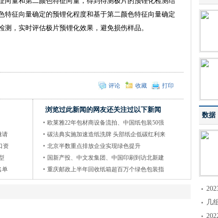
征向量和第二颜色特征向量，得到待测极片的预锂化检测结
色特征向量确定的预锂化程度和基于第二颜色特征向量确定
检测，实时评估极片预锂化效果，避免损伤样品。
评论
收藏
打印
浏览过此新闻的网友还关注过以下新闻
数据
欧莱雅22年包材商设备流拍、中国纸包装50强
邀请
碳法典实施加速造纸洗牌 头部纸企低碳红利来
口资
北京半数重点排放企业实现绿色提升
型
国新产投、中文发集团、中国印刷到访北新建
名单
重庆邮政上半年回收纸箱超百万个绿色包装指
2
几
2