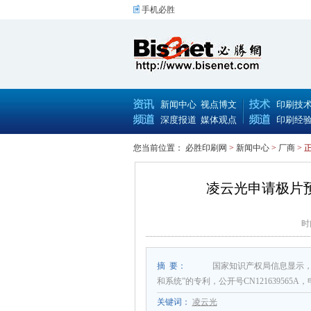
手机必胜
新闻中心
视点博文
印刷技
深度报道
媒体观点
印刷经
您当前位置：
必胜印刷网
>
新闻中心
>
厂商
> 
凌云光申请极片
时
摘 要：
国家知识产权局信息显示，
和系统”的专利，公开号CN121639565A，
关键词：
凌云光