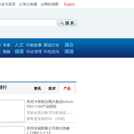
设为首页
加入收藏
网站地图
English
册
专家
印刷故事
图说行业
艺
视频
印企管理
印包百问
排行
资讯
技术
产品
柯尼卡美能达黑白新品bizhub
PRO 1200产品报告
革新化黑白数字印刷系统——
拥有更全面的综…
[详细]
杭州东城图像公司推出热敏
CTP和UV-CTP