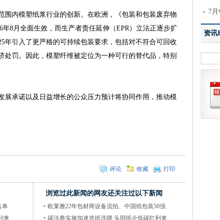
7月
围内模塑纸浆行业的创新。在欧洲，《包装和包装废弃物
26年8月全面生效，而生产者责任延伸（EPR）立法正逐步扩
资讯El
25年引入了更严格的可持续包装要求，包括对不符合可回收
济处罚。因此，模塑纤维被定位为一种可行的替代品，特别
展承诺以及日益增长的公众压力预计将协同作用，推动模
评论
收藏
打印
浏览过此新闻的网友还关注过以下新闻
名单
欧莱雅22年包材商设备流拍、中国纸包装50强
利来
碳法典实施加速造纸洗牌 头部纸企低碳红利来