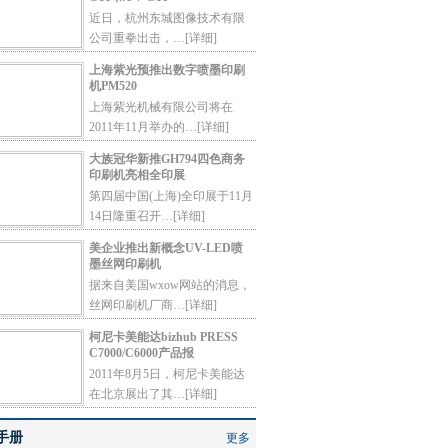
近日，杭州东城图像技术有限
公司重拳出击，…
[详细]
上海紫光预推出数字喷墨印刷
机PM520
上海紫光机械有限公司将在
2011年11月举办的…
[详细]
大族冠华新推GH794四色商务
印刷机亮相全印展
第四届中国(上海)全印展于11月
14日隆重召开…
[详细]
美企业推出新概念UV-LED喷
墨丝网印刷机
据来自美国wxow网站的消息，
丝网印刷机厂商…
[详细]
柯尼卡美能达bizhub PRESS
C7000/C6000产品报
2011年8月5日，柯尼卡美能达
在北京展出了其…
[详细]
手册
更多