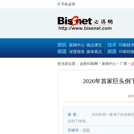
手机必胜
新闻中心
视点博文
印刷技
深度报道
媒体观点
印刷经
您当前位置：
必胜印刷网
>
新闻中心
>
厂商
> 
2026年首家巨头
时间
摘 要：
2026年第一家倒下的包
走到了绝境。
关键词：
利民