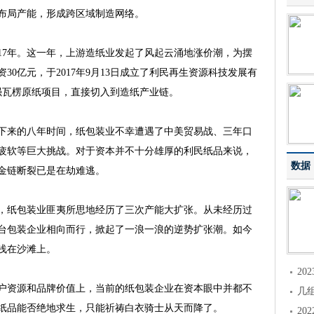
布局产能，形成跨区域制造网络。
7年。这一年，上游造纸业发起了风起云涌地涨价潮，为摆
0亿元，于2017年9月13日成立了利民再生资源科技发展有
强瓦楞原纸项目，直接切入到造纸产业链。
来的八年时间，纸包装业不幸遭遇了中美贸易战、三年口
疲软等巨大挑战。对于资本并不十分雄厚的利民纸品来说，
数据
金链断裂已是在劫难逃。
，纸包装业匪夷所思地经历了三次产能大扩张。从未经历过
台包装企业相向而行，掀起了一浪一浪的逆势扩张潮。如今
浅在沙滩上。
2
资源和品牌价值上，当前的纸包装企业在资本眼中并都不
几
纸品能否绝地求生，只能祈祷白衣骑士从天而降了。
2