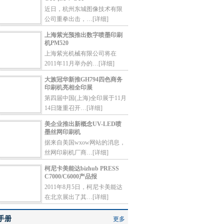
近日，杭州东城图像技术有限
公司重拳出击，…
[详细]
上海紫光预推出数字喷墨印刷
机PM520
上海紫光机械有限公司将在
2011年11月举办的…
[详细]
大族冠华新推GH794四色商务
印刷机亮相全印展
第四届中国(上海)全印展于11月
14日隆重召开…
[详细]
美企业推出新概念UV-LED喷
墨丝网印刷机
据来自美国wxow网站的消息，
丝网印刷机厂商…
[详细]
柯尼卡美能达bizhub PRESS
C7000/C6000产品报
2011年8月5日，柯尼卡美能达
在北京展出了其…
[详细]
手册
更多