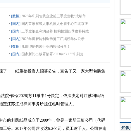
[数据]
2023年印刷包装企业前三季度营收“成绩单
[国内]
国内首家省级人形机器人创新中心在北京正
[国内]
三季度纸企利润改善 机构预测四季度将持续
[国内]
2023年度智能制造示范工厂揭榜单位公示
[数据]
几组印刷包装行业的数据分享！
[国内]
国家新闻出版署部署2023年“3·15”印刷复
现了！一纸重整投资人招募公告，宣告了又一家大型包装集
法院作出(2026)苏11破申1号决定，依法决定对江苏利民纸
指定江苏江成律师事务所担任临时管理人。
的利民纸品成立于2009年，曾是一家新三板公司（代码
知识
箱加工等。2017年公司营收达6.2亿元，员工逾千人。公司在南