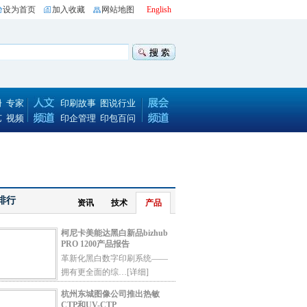
设为首页
加入收藏
网站地图
English
册
专家
印刷故事
图说行业
艺
视频
印企管理
印包百问
排行
资讯
技术
产品
柯尼卡美能达黑白新品bizhub
PRO 1200产品报告
革新化黑白数字印刷系统——
拥有更全面的综…
[详细]
杭州东城图像公司推出热敏
CTP和UV-CTP