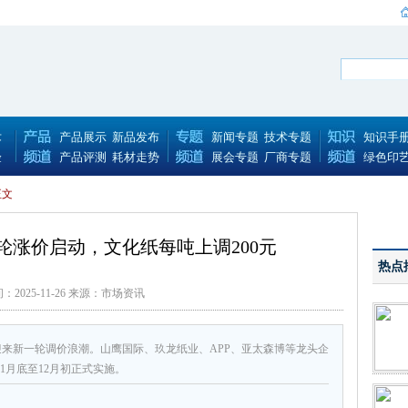
术
产品展示
新品发布
新闻专题
技术专题
知识手
验
产品评测
耗材走势
展会专题
厂商专题
绿色印
正文
轮涨价启动，文化纸每吨上调200元
热点
：2025-11-26 来源：市场资讯
业迎来新一轮调价浪潮。山鹰国际、玖龙纸业、APP、亚太森博等龙头企
1月底至12月初正式实施。