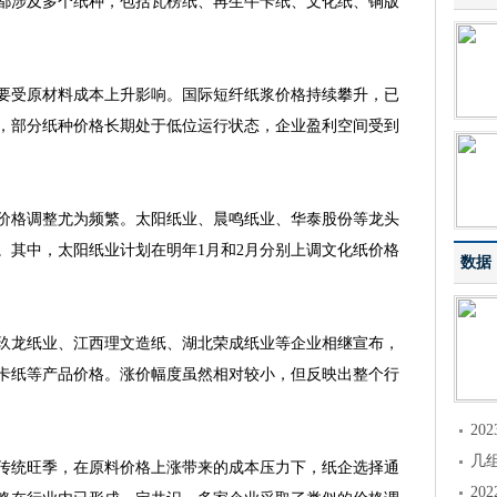
都涉及多个纸种，包括瓦楞纸、再生牛卡纸、文化纸、铜版
受原材料成本上升影响。国际短纤纸浆价格持续攀升，已
，部分纸种价格长期处于低位运行状态，企业盈利空间受到
格调整尤为频繁。太阳纸业、晨鸣纸业、华泰股份等龙头
。其中，太阳纸业计划在明年1月和2月分别上调文化纸价格
数据
龙纸业、江西理文造纸、湖北荣成纸业等企业相继宣布，
卡纸等产品价格。涨价幅度虽然相对较小，但反映出整个行
2
几
统旺季，在原料价格上涨带来的成本压力下，纸企选择通
2