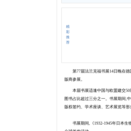
精
彩
推
荐
第77届法兰克福书展14日晚在德国
版商参展。
本届书展适逢中国与欧盟建交50周年,
图书占比超过三分之一。书展期间,中
版权签约、学术座谈、艺术展览等形
书展期间,《1932-1945年日本