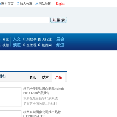
设为首页
加入收藏
网站地图
English
册
专家
印刷故事
图说行业
艺
视频
印企管理
印包百问
排行
资讯
技术
产品
柯尼卡美能达黑白新品bizhub
PRO 1200产品报告
革新化黑白数字印刷系统——
拥有更全面的综…
[详细]
杭州东城图像公司推出热敏
CTP和UV-CTP