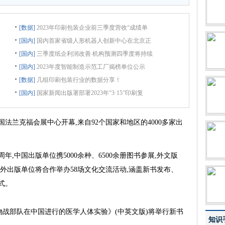
[数据]
2023年印刷包装企业前三季度营收“成绩单
[国内]
国内首家省级人形机器人创新中心在北京正
[国内]
三季度纸企利润改善 机构预测四季度将持续
[国内]
2023年度智能制造示范工厂揭榜单位公示
[数据]
几组印刷包装行业的数据分享！
[国内]
国家新闻出版署部署2023年“3·15”印刷复
法兰克福会展中心开幕,来自92个国家和地区的4000多家出
中国出版单位携5000余种、6500余册图书参展,外文版
外出版单位将合作举办58场文化交流活动,涵盖新书发布、
式。
生物战部队在中国进行的医学人体实验》(中英文版)将举行新书
知识