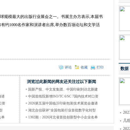
全球规模最大的出版行业展会之一。书展主办方表示,本届书
将有约1000名作家和演讲者出席,举办数百场论坛和文学活
评论
收藏
打印
数据
浏览过此新闻的网友还关注过以下新闻
国新产投、中文发集团、中国印刷到访北新建
邀请
中国造纸院新增ISO/TC 6/SC 7国内技术对口资
口资
2026第五届中国临沂印刷包装技术展览会邀请
型
湖北合信获评“全国包装行业首批数字化转型
2
名单
1392期：2026河北省首批创新型中小企业名单
几
2