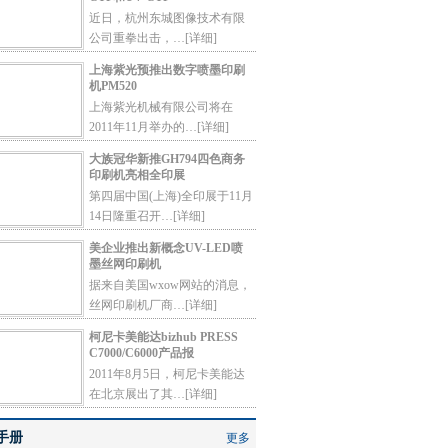
近日，杭州东城图像技术有限
公司重拳出击，…
[详细]
上海紫光预推出数字喷墨印刷
机PM520
上海紫光机械有限公司将在
2011年11月举办的…
[详细]
大族冠华新推GH794四色商务
印刷机亮相全印展
第四届中国(上海)全印展于11月
14日隆重召开…
[详细]
美企业推出新概念UV-LED喷
墨丝网印刷机
据来自美国wxow网站的消息，
丝网印刷机厂商…
[详细]
柯尼卡美能达bizhub PRESS
C7000/C6000产品报
2011年8月5日，柯尼卡美能达
在北京展出了其…
[详细]
手册
更多