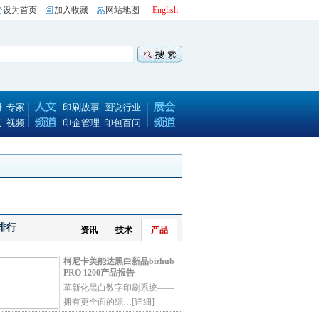
设为首页
加入收藏
网站地图
English
册
专家
印刷故事
图说行业
艺
视频
印企管理
印包百问
排行
资讯
技术
产品
柯尼卡美能达黑白新品bizhub
PRO 1200产品报告
革新化黑白数字印刷系统——
拥有更全面的综…
[详细]