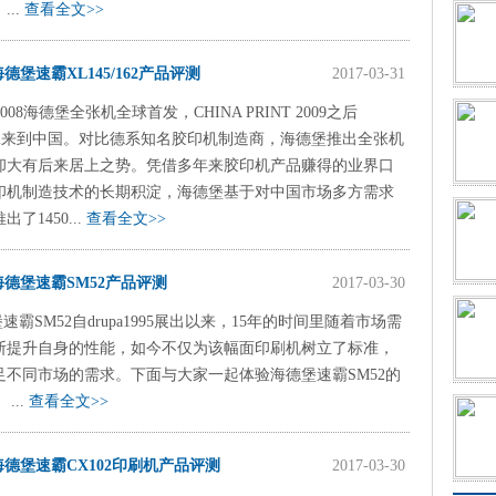
...
查看全文>>
海德堡速霸XL145/162产品评测
2017-03-31
a2008海德堡全张机全球首发，CHINA PRINT 2009之后
/162来到中国。对比德系知名胶印机制造商，海德堡推出全张机
却大有后来居上之势。凭借多年来胶印机产品赚得的业界口
印机制造技术的长期积淀，海德堡基于对中国市场多方需求
了1450...
查看全文>>
海德堡速霸SM52产品评测
2017-03-30
速霸SM52自drupa1995展出以来，15年的时间里随着市场需
断提升自身的性能，如今不仅为该幅面印刷机树立了标准，
足不同市场的需求。下面与大家一起体验海德堡速霸SM52的
...
查看全文>>
海德堡速霸CX102印刷机产品评测
2017-03-30