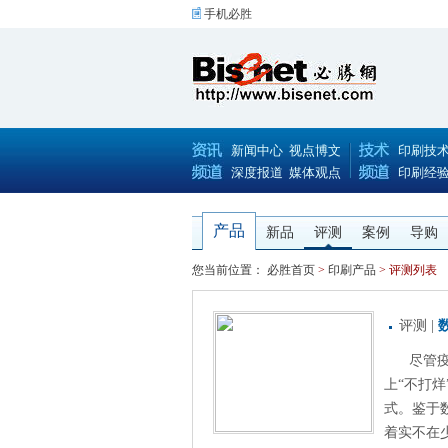
手机必胜
新闻中心
视点博文
印刷技
深度报道
媒体观点
印刷经
产品
新品
评测
案例
导购
您当前位置：
必胜首页
>
印刷产品
> 评测列表
评测
|
尽管
上“不打
式。鉴于
着实不在