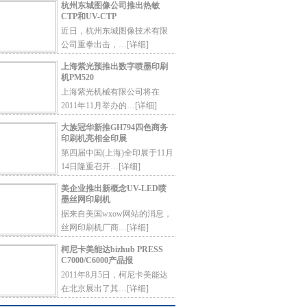
杭州东城图像公司推出热敏
CTP和UV-CTP
近日，杭州东城图像技术有限
公司重拳出击，…
[详细]
上海紫光预推出数字喷墨印刷
机PM520
上海紫光机械有限公司将在
2011年11月举办的…
[详细]
大族冠华新推GH794四色商务
印刷机亮相全印展
第四届中国(上海)全印展于11月
14日隆重召开…
[详细]
美企业推出新概念UV-LED喷
墨丝网印刷机
据来自美国wxow网站的消息，
丝网印刷机厂商…
[详细]
柯尼卡美能达bizhub PRESS
C7000/C6000产品报
2011年8月5日，柯尼卡美能达
在北京展出了其…
[详细]