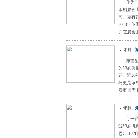
作为
印刷展会
高、更有
2010年
并在展会上
评测
|
海德堡
的印刷质
评。近20
场更是每
着市场需求
评测
|
每一
92印刷机
霸CD1