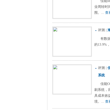
佳能i
业周转时
围。...
查
评测
|
有数
的13.9%
评测
|
佳
系统
佳能Oc
刷系统，应
具成本效
境。...
查