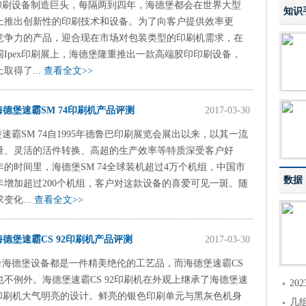
印刷设备制造巨头，每隔两到四年，海德堡都会在世界大型
知识
上推出创新性的印刷技术和设备。为了向客户提供效率更
竞争力的产品，迎合现在市场对包装类型的印刷机需求，在
英国Ipex印刷展上，海德堡隆重推出一款高端胶印印刷设备，
取得了...
查看全文>>
海德堡速霸SM 74印刷机产品评测
2017-03-30
速霸SM 74自1995年德鲁巴印刷展览会展出以来，以其一流
量、灵活的活件转换、高超的生产效率等特质深受客户好
年的时间里，海德堡SM 74全球装机超过4万个机组，中国市
数据
年增加超过200个机组，客户对这款设备的喜爱可见一斑。随
变化...
查看全文>>
海德堡速霸CS 92印刷机产品评测
2017-03-30
台海德堡设备都是一件精美绝伦的工艺品，而海德堡速霸CS
也不例外。海德堡速霸CS 92印刷机在外观上继承了海德堡速
2
02印刷机大气明亮的设计。鲜亮的银色印刷单元与黑灰色机身
几