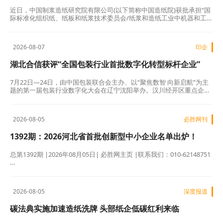
近日，中国制浆造纸研究院有限公司(以下简称中国造纸院)获批承担“国
际标准化组织纸、纸板和纸浆技术委员会/纸浆和造纸工业中机器和工艺
的安全分技术委员会(ISO/TC 6/SC 7)”国内技术对口单位。…
2026-08-07
印企
湖北合信获评“全国包装行业首批数字化转型标杆企业”
7月22日―24日，由中国包装联合会主办、以“聚焦数智 向新启航”为主
题的第一届包装行业数字化大会在辽宁沈阳举办。汉川经开区重点企业
――湖北合信智能包装科技有限公司，凭借在智能化制造与数字化转型
领域的卓越成果，成功入选中国包装联合会《第一批包装行业数字化转
型标杆企业入库名录》，并荣获"数字化转型标杆企业证书"，为汉川经
2026-08-05
必胜网刊
开区产业数字化发展再添亮眼名片。…
1392期：2026河北省首批创新型中小企业名单出炉！
总第1392期 |2026年08月05日| 必胜网主页 |联系我们：010-62148751
…
2026-08-05
深度报道
碳法典实施加速造纸洗牌 头部纸企低碳红利来临