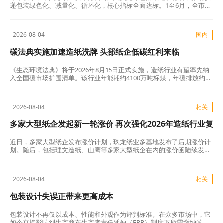
递包装绿色化、减量化、循环化，核心指标全面达标。1至6月，全市回
收复用瓦楞纸箱113.71万个，完成年度目标的51.69%，提前实现“时间
过半、任务过半”。…
2026-08-04
国内
碳法典实施加速造纸洗牌 头部纸企低碳红利来临
《生态环境法典》将于2026年8月15日正式实施，造纸行业有望率先纳
入全国碳市场扩围清单。该行业年能耗约4100万吨标煤，年碳排放约
1.1亿吨二氧化碳，是典型高耗能高排放产业，其排放主要来自能源消
耗、制浆工艺、废水处理等五大环节，其中95%的碳排放与能源消耗直
接相关。…
2026-08-04
相关
多家大型纸企发起新一轮涨价 再次强化2026年造纸行业复
苏预期
近日，多家大型纸企发布涨价计划，玖龙纸业多基地发布了后期涨价计
划。随后，包括理文造纸、山鹰等多家大型纸企在内的涨价函陆续发
布，平均涨幅为50元/吨。…
2026-08-04
相关
包装设计失误正带来更高成本
包装设计不再仅以成本、性能和外观作为评判标准。在众多市场中，它
如今直接影响到生产商在生产者责任延伸（EPR）制度下所需缴纳的费