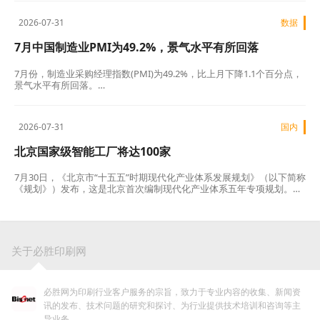
家企业为2026年第一批河北省创新型中小企业，自公布之日起，有效期
三年。…
2026-07-31
数据
7月中国制造业PMI为49.2%，景气水平有所回落
7月份，制造业采购经理指数(PMI)为49.2%，比上月下降1.1个百分点，
景气水平有所回落。…
2026-07-31
国内
北京国家级智能工厂将达100家
7月30日，《北京市“十五五”时期现代化产业体系发展规划》（以下简称
《规划》）发布，这是北京首次编制现代化产业体系五年专项规划。北
京青年报记者从北京市发改委了解到，“十四五”时期，北京现代化产业
体系加快构建，经济高质量发展取得显著成效，经济总量规模实现跨越
增长。而新发布的《规划》系统谋划了“十五五”时期产业发展蓝图，到
2030年体现北京特色的现代化产业体系将基本建成。…
关于必胜印刷网
必胜网为印刷行业客户服务的宗旨，致力于专业内容的收集、新闻资
讯的发布、技术问题的研究和探讨、为行业提供技术培训和咨询等主
导业务。