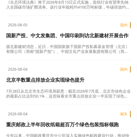
《生态环境法典》将于2026年8月15日正式实施，造纸行业有望率先纳
入全国碳市场扩围清单。该行业年能耗约4100万吨标煤，年碳排放约
1.1亿吨二氧化碳，是典型高耗能高排放产业，其排放主要来自能源消
耗、制浆工艺、废水处理等五大环节，其中95%的碳排放与能源消耗直
接相关。…
2026-08-05
国内
国新产投、中文发集团、中国印刷到访北新建材开展合作
交流
据北新建材消息，近日，中国国新旗下国新产投私募基金管理（北京）
有限公司（简称“国新产投”）、中国文化产业发展集团有限公司（简
称“中文发集团”）、中国印刷有限公司（简称“中国印刷”）到访北新建
材。…
2026-08-04
国内
北京半数重点排放企业实现绿色提升
7月28日从北京市生态环境局获悉：截至2026年7月底，北京市绿色企业
的最新占比达到50.1%，这意味着全市重点排放企业一半实现了绿色提
升。从“攻坚减排”到“精准提效”，从“达标排放”到“绿色领跑”，北京市通
过深化推动企业绿色提升，有力支撑了空气质量持续改善，助力首都高
质量发展。…
2026-08-04
相关
重庆邮政上半年回收纸箱超百万个绿色包装指标领跑
今年以来，中国邮政重庆市分公司深入实施绿色邮政建设行动，推动快