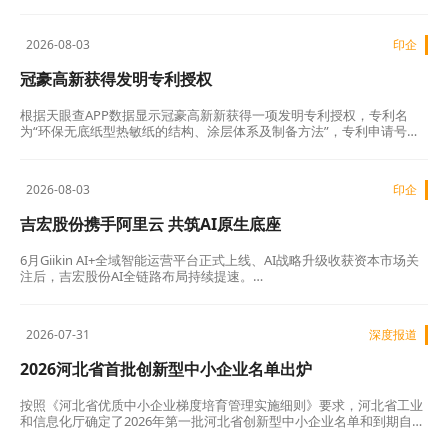
利，授权公告号CN119348308B，授权公告日为2026年7月31日。…
2026-08-03
印企
冠豪高新获得发明专利授权
根据天眼查APP数据显示冠豪高新新获得一项发明专利授权，专利名
为“环保无底纸型热敏纸的结构、涂层体系及制备方法”，专利申请号为
CN202511711091.4，授权日为2026年7月31日。…
2026-08-03
印企
吉宏股份携手阿里云 共筑AI原生底座
6月Giikin AI+全域智能运营平台正式上线、AI战略升级收获资本市场关
注后，吉宏股份AI全链路布局持续提速。…
2026-07-31
深度报道
2026河北省首批创新型中小企业名单出炉
按照《河北省优质中小企业梯度培育管理实施细则》要求，河北省工业
和信息化厅确定了2026年第一批河北省创新型中小企业名单和到期自评
通过企业名单，近日名单予以公布。认定鲲鹏数字技术有限公司等1791