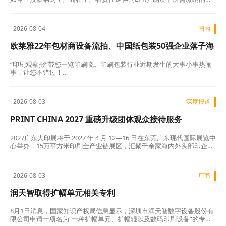
用。…
2026-08-04
国内
欧莱雅22年包材商设备流拍、中国纸包装50强企业落子海
口......
“印刷观察报”带您一览印刷晓。印刷包装行业近期发生的大事小事热闹
事，让您不错过！…
2026-08-03
深度报道
PRINT CHINA 2027 重磅升级团体观众接待服务
2027广东大印展将于 2027 年 4 月 12―16 日在东莞广东现代国际展览中
心举办，15万平方米印刷全产业链展区，汇聚千余家海内外头部印企，
预计接待全球专业观众20万人次。为适配协会、工厂、贸易商集中组团
观展需求，组委会全面重构团组接待流程，打造行业顶级组团观展服务
标准。…
2026-08-03
厂商
润天智取得扩幅单元相关专利
8月1日消息，国家知识产权局信息显示，深圳市润天智数字设备股份有
限公司申请一项名为“一种扩幅单元、扩幅辊以及数码印刷设备”的专